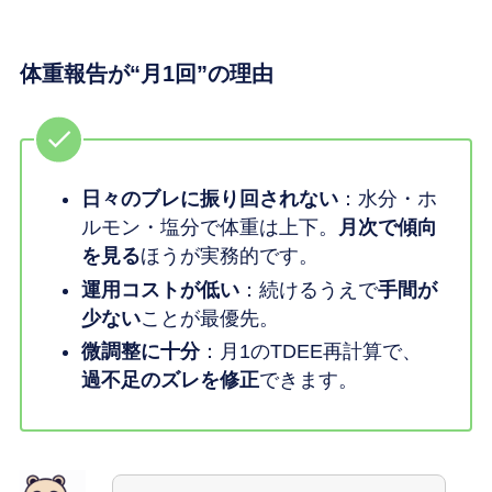
体重報告が“月1回”の理由
日々のブレに振り回されない
：水分・ホ
ルモン・塩分で体重は上下。
月次で傾向
を見る
ほうが実務的です。
運用コストが低い
：続けるうえで
手間が
少ない
ことが最優先。
微調整に十分
：月1のTDEE再計算で、
過不足のズレを修正
できます。