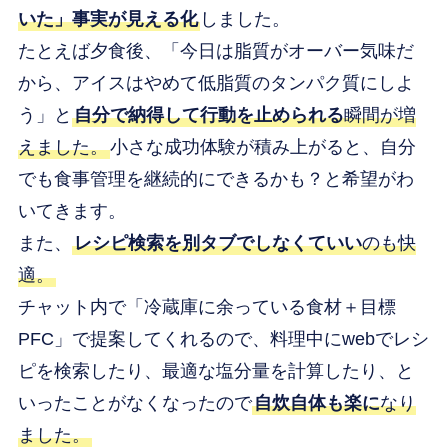
いた」事実が見える化
しました。
たとえば夕食後、「今日は脂質がオーバー気味だ
から、アイスはやめて低脂質のタンパク質にしよ
う」と
自分で納得して行動を止められる
瞬間が増
えました。
小さな成功体験が積み上がると、自分
でも食事管理を継続的にできるかも？と希望がわ
いてきます。
また、
レシピ検索を別タブでしなくていい
のも快
適。
チャット内で「冷蔵庫に余っている食材＋目標
PFC」で提案してくれるので、料理中にwebでレシ
ピを検索したり、最適な塩分量を計算したり、と
いったことがなくなったので
自炊自体も楽に
なり
ました。