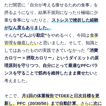
ただ闇雲に「自分が考える痩せるための食事」を
摂るようになり、結果不規則になったり極端に少
量な食事になったりと、
ストレスで挫折した経験
がなん度もありました。
そんな
“どんぶり勘定”
をやめるべく、今回は
食事
管理を徹底したい
と思いました。そして、知識と
してはあったものの実践できていなかった
「消費
カロリー > 摂取カロリー」というダイエットの原
理原則を守りつつ、自分にとって最適なPFCバラ
ンスを守ることで筋肉を維持したまま痩せたい
と
考えました。
そこで、
月1回の体重報告でTDEEと日次目標を更
新し、PFC（20/30/50）まで自動計算
。さらに
次に