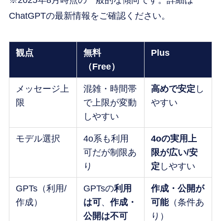
※2025年8月時点の一般的な傾向です。詳細は
ChatGPTの最新情報をご確認ください。
観点
無料
Plus
（Free）
メッセージ上
混雑・時間帯
高めで安定
し
限
で上限が変動
やすい
しやすい
モデル選択
4o系も利用
4oの実用上
可だが制限あ
限が広い/安
り
定
しやすい
GPTs（利用/
GPTsの
利用
作成・公開が
作成）
は可
、
作成・
可能
（条件あ
公開は不可
り）