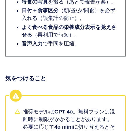
毎食の写真
を撮る（あとで報告が楽）。
日付＋食事区分
（朝/昼/夕/間食）を必ず
入れる（誤集計の防止）。
よく食べる食品の栄養成分表示を覚えさ
せる
（再利用で時短）。
音声入力
で手間を圧縮。
気をつけること
推奨モデルは
GPT-4o
。無料プランは混
雑時に制限がかかることがあります。
必要に応じて
4o mini
に切り替えるとそ