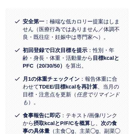
安全第一
：極端な低カロリー提案はしま
せん（医療行為ではありません／体調不
良・既往症・妊娠中は専門家へ）。
初回登録で日次目標を提示
：性別・年
齢・身長・体重・活動量から
目標kcalと
PFC（20/30/50）
を算出。
月1の体重チェックイン
：報告体重に合
わせて
TDEE/目標kcalを再計算
、当月の
目標・注意点を更新（
任意でリマインド
も
）。
食事報告に即応
：テキスト/画像/リンク
から
摂取kcalとP/F/Cを概算
し、
次の食
事の具体量
（主食◯g、主菜◯g、副菜◯